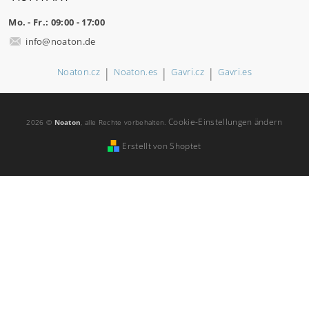
Mo. - Fr.: 09:00 - 17:00
info
@
noaton.de
|
|
|
Noaton.cz
Noaton.es
Gavri.cz
Gavri.es
Cookie-Einstellungen ändern
2026 ©
Noaton
, alle Rechte vorbehalten.
Erstellt von Shoptet