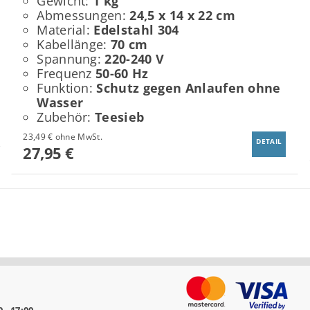
Gewicht:
1 kg
Abmessungen:
24,5 x 14 x 22 cm
Material:
Edelstahl 304
Kabellänge:
70 cm
Spannung:
220-240 V
Frequenz
50-60 Hz
Funktion:
Schutz gegen Anlaufen ohne
Wasser
Zubehör:
Teesieb
23,49 € ohne MwSt.
DETAIL
27,95 €