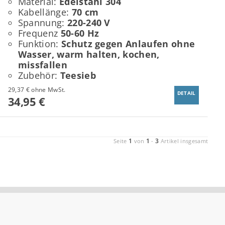
Material:
Edelstahl 304
Kabellänge:
70 cm
Spannung:
220-240 V
Frequenz
50-60 Hz
Funktion:
Schutz gegen Anlaufen ohne
Wasser, warm halten, kochen,
missfallen
Zubehör:
Teesieb
29,37 € ohne MwSt.
DETAIL
34,95 €
1
1
3
Seite
von
-
Artikel insgesamt