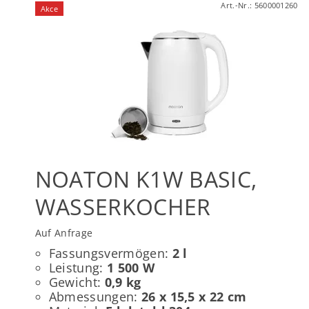
Art.-Nr.:
5600001260
Akce
NOATON K1W BASIC,
WASSERKOCHER
Auf Anfrage
Fassungsvermögen:
2 l
Leistung:
1 500 W
Gewicht:
0,9 kg
Abmessungen:
26 x 15,5 x 22 cm