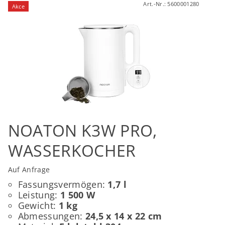
Art.-Nr.:
5600001280
Akce
NOATON K3W PRO,
WASSERKOCHER
Auf Anfrage
Fassungsvermögen:
1,7 l
Leistung:
1 500 W
Gewicht:
1 kg
Abmessungen:
24,5 x 14 x 22 cm