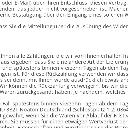
ef oder E-Mail) über Ihren Entschluss, diesen Vertra
nden, das jedoch nicht vorgeschrieben ist. Machen
) eine Bestätigung über den Eingang eines solchen W
ass Sie die Mitteilung über die Ausübung des Widerr
Ihnen alle Zahlungen, die wir von Ihnen erhalten ha
aus ergeben, dass Sie eine andere Art der Lieferun
h und spätestens binnen vierzehn Tagen ab dem Tag
ngen ist. Für diese Rückzahlung verwenden wir dass
s sei denn, mit Ihnen wurde ausdrücklich etwas an
Wir können die Rückzahlung verweigern, bis wir di
 Waren zurückgesandt haben, je nachdem, welches de
 Fall spätestens binnen vierzehn Tagen ab dem Tag
 ID 3821 Noaton Deutschland (Schlossplatz 1-2, 08
t gewahrt, wenn Sie die Waren vor Ablauf der Frist
en. Sie müssen für einen etwaigen Wertverlust d
ffenheit, Eigenschaften und Funktionsweise der Wa