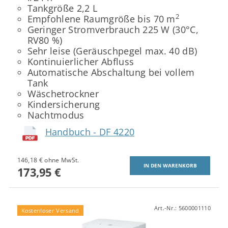
Tankgröße 2,2 L
2
Empfohlene Raumgröße bis 70 m
Geringer Stromverbrauch 225 W (30°C,
RV80 %)
Sehr leise (Geräuschpegel max. 40 dB)
Kontinuierlicher Abfluss
Automatische Abschaltung bei vollem
Tank
Wäschetrockner
Kindersicherung
Nachtmodus
Handbuch - DF 4220
146,18 € ohne MwSt.
173,95 €
Art.-Nr.:
5600001110
Kostenloser Versand