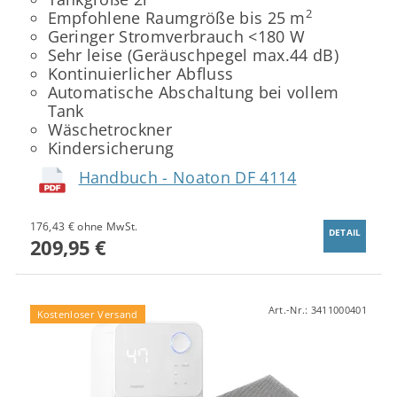
2
Empfohlene Raumgröße bis 25 m
Geringer Stromverbrauch <180 W
Sehr leise (Geräuschpegel max.44 dB)
Kontinuierlicher Abfluss
Automatische Abschaltung bei vollem
Tank
Wäschetrockner
Kindersicherung
Handbuch - Noaton DF 4114
176,43 € ohne MwSt.
DETAIL
209,95 €
Art.-Nr.:
3411000401
Kostenloser Versand