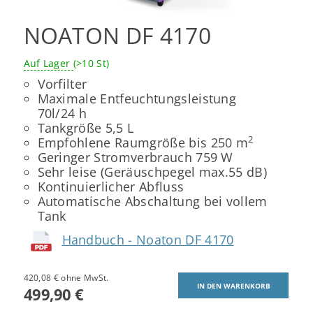
NOATON DF 4170
Auf Lager
(>10 St)
Vorfilter
Maximale Entfeuchtungsleistung
70l/24 h
Tankgröße 5,5 L
2
Empfohlene Raumgröße bis 250 m
Geringer Stromverbrauch 759 W
Sehr leise (Geräuschpegel max.55 dB)
Kontinuierlicher Abfluss
Automatische Abschaltung bei vollem
Tank
Handbuch - Noaton DF 4170
420,08 € ohne MwSt.
499,90 €