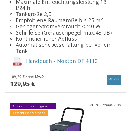
Maximale Entfeuchtungsleistung 13
l/24 h
Tankgröße 2,5 l
2
Empfohlene Raumgröße bis 25 m
Geringer Stromverbrauch <240 W
Sehr leise (Geräuschpegel max.43 dB)
Kontinuierlicher Abfluss
Automatische Abschaltung bei vollem
Tank
Handbuch - Noaton DF 4112
109,20 € ohne MwSt.
DETAIL
129,95 €
Art.-Nr.:
5600002050
3 Jahre Herstellergarantie
Kostenloser Versand