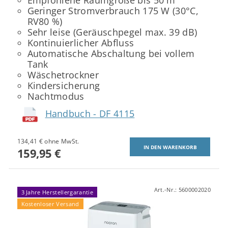
Empfohlene Raumgröße bis 50 m
Geringer Stromverbrauch 175 W (30°C,
RV80 %)
Sehr leise (Geräuschpegel max. 39 dB)
Kontinuierlicher Abfluss
Automatische Abschaltung bei vollem
Tank
Wäschetrockner
Kindersicherung
Nachtmodus
Handbuch - DF 4115
134,41 € ohne MwSt.
159,95 €
Art.-Nr.:
5600002020
3 Jahre Herstellergarantie
Kostenloser Versand