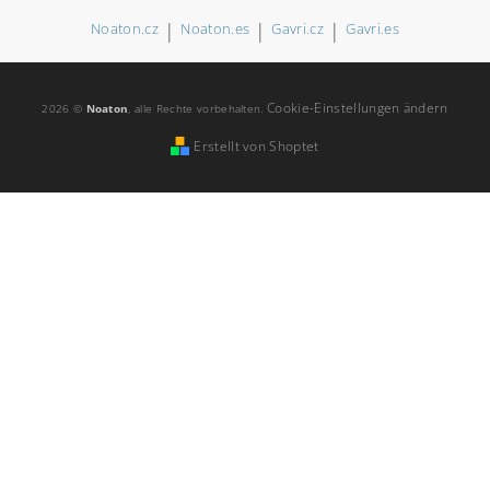
|
|
|
Noaton.cz
Noaton.es
Gavri.cz
Gavri.es
Cookie-Einstellungen ändern
2026 ©
Noaton
, alle Rechte vorbehalten.
Erstellt von Shoptet