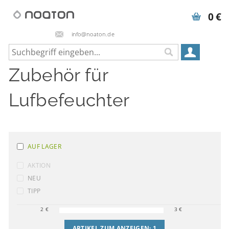
0 €
info@noaton.de
Zubehör für
Lufbefeuchter
AUF LAGER
AKTION
NEU
TIPP
2
€
3
€
ARTIKEL ZUM ANZEIGEN:
1