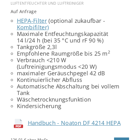
LUFTENTFEUCHTER UND LUFTREINIGER
Auf Anfrage
HEPA-Filter
(optional zukaufbar -
Kombifilter)
Maximale Entfeuchtungskapazität
14 l/24 h (bei 35 °C und rF 90 %)
Tankgröße 2,3l
2
Empfohlene Raumgröße bis 25 m
Verbrauch <210 W
(Luftreinigungsmodus <20 W)
maximaler Geräuschpegel 42 dB
Kontinuierlicher Abfluss
Automatische Abschaltung bei vollem
Tank
Wäschetrocknungsfunktion
Kindersicherung
Handbuch - Noaton DF 4214 HEPA
126,01 € ohne MwSt.