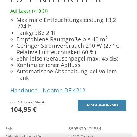
Auf Lager
(>10 St)
Maximale Entfeuchtungsleistung 13,2
l/24 h
Tankgröße 2,1l
2
Empfohlene Raumgröße bis 40 m
Geringer Stromverbrauch 210 W (27 °C,
Relative Luftfeuchtigkeit 60 %)
Sehr leise (Geräuschpegel max. 45 dB)
Kontinuierlicher Abfluss
Automatische Abschaltung bei vollem
Tank
Handbuch - Noaton DF 4212
88,19 € ohne MwSt.
104,95 €
EAN
8595679404584
Ablaufschlauch für
Ja (15,6 mm)