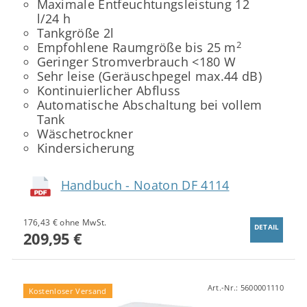
Maximale Entfeuchtungsleistung 12
l/24 h
Tankgröße 2l
2
Empfohlene Raumgröße bis 25 m
Geringer Stromverbrauch <180 W
Sehr leise (Geräuschpegel max.44 dB)
Kontinuierlicher Abfluss
Automatische Abschaltung bei vollem
Tank
Wäschetrockner
Kindersicherung
Handbuch - Noaton DF 4114
176,43 € ohne MwSt.
DETAIL
209,95 €
Art.-Nr.:
5600001110
Kostenloser Versand