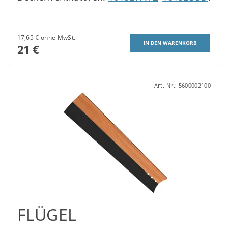
17,65 € ohne MwSt.
21 €
Art.-Nr.:
5600002100
FLÜGEL