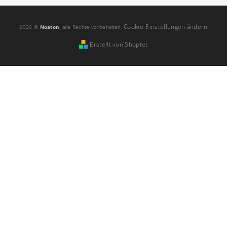
Cookie-Einstellungen ändern
2026 ©
Noaton
, alle Rechte vorbehalten.
Erstellt von Shoptet