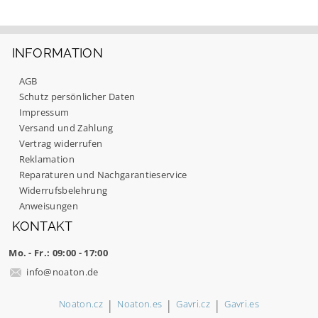
INFORMATION
AGB
Schutz persönlicher Daten
Impressum
Versand und Zahlung
Vertrag widerrufen
Reklamation
Reparaturen und Nachgarantieservice
Mit dem Absenden Ihrer Bewertung stimmen Sie
unseren
Datenschutzbestimmungen
zu.
Widerrufsbelehrung
Anweisungen
KONTAKT
Mo. - Fr.: 09:00 - 17:00
info
@
noaton.de
|
|
|
Noaton.cz
Noaton.es
Gavri.cz
Gavri.es