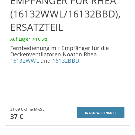
EMPFÄNGER FÜR RHEA
(16132WWL/16132BBD),
ERSATZTEIL
Auf Lager
(>10 St)
Fernbedienung mit Empfänger für die
Deckenventilatoren Noaton Rhea
16132WWL
und
16132BBD
.
31,09 € ohne MwSt.
37 €