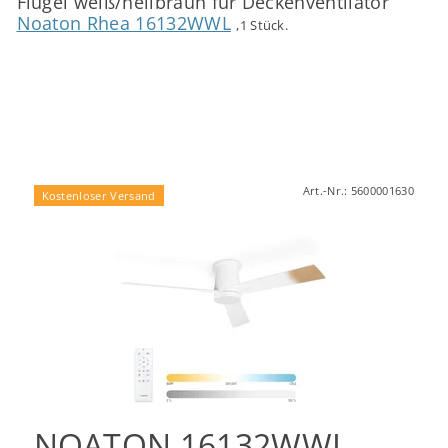
Flügel weiß/hellbraun für Deckenventilator
Noaton Rhea 16132WWL
,1 Stück.
Art.-Nr.:
5600001630
Kostenloser Versand
NOATON 16132WWL