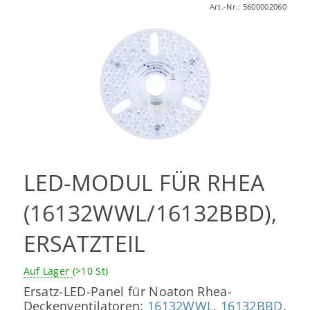
Art.-Nr.:
5600002060
LED-MODUL FÜR RHEA
(16132WWL/16132BBD),
ERSATZTEIL
Auf Lager
(>10 St)
Ersatz-LED-Panel für Noaton Rhea-
Deckenventilatoren:
16132WWL
,
16132BBD
.