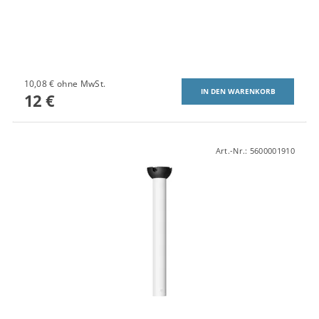
10,08 € ohne MwSt.
12 €
Art.-Nr.:
5600001910