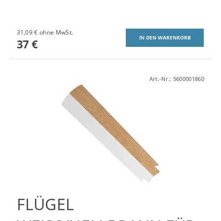
31,09 € ohne MwSt.
37 €
Art.-Nr.:
5600001860
FLÜGEL