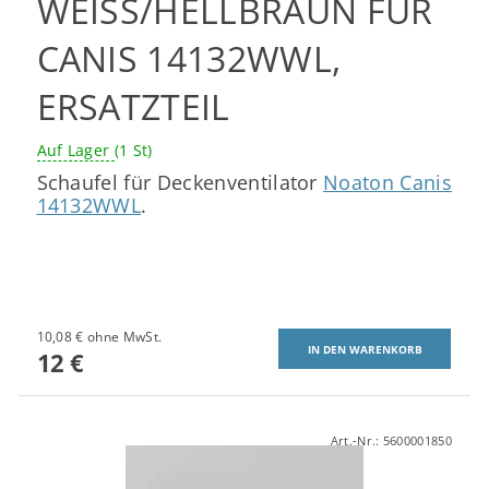
WEISS/HELLBRAUN FÜR C
ANIS 14132WWL, E
RSATZTEIL
Auf Lager
(1 St)
Schaufel für Deckenventilator
Noaton Canis
14132WWL
.
10,08 € ohne MwSt.
12 €
Art.-Nr.:
5600001850