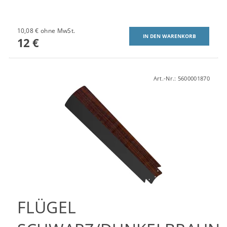
10,08 € ohne MwSt.
12 €
Art.-Nr.:
5600001870
FLÜGEL