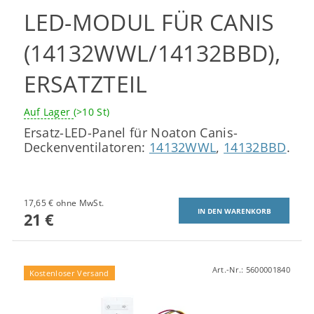
LED-MODUL FÜR CANIS
(14132WWL/14132BBD),
ERSATZTEIL
Auf Lager
(>10 St)
Ersatz-LED-Panel für Noaton Canis-
Deckenventilatoren:
14132WWL
,
14132BBD
.
17,65 € ohne MwSt.
21 €
Art.-Nr.:
5600001840
Kostenloser Versand