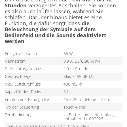
Stunden
verzögertes Abschalten. Sie können
es also auch laufen lassen, während Sie
schlafen. Darüber hinaus bietet es eine
Funktion, die dafür sorgt, dass
die
Beleuchtung der Symbole auf dem
Bedienfeld und die Sounds deaktiviert
werden
.
Energieverbrauch
65 W
Nennstrom
0,9 A (30℃,80 % rF)
Befeuchtungskapazität
1,0 l / Stunde
Geräuschpegel
Max. ≤ 55 dB (A)
Max. Luftdurchfluss
400 m3 /h
Kapazität des Tanks
6 l
Empfohlene Raumgröße
15 ~ 25 m² (Höhe = 2,6 m)
Typ der Steuerung
Touch-Panel
Fernbedienung
Ja (Batterie im Lieferumfang
enthalten: 1x CR2025)
Timer (verzögerte Abschaltung)
1-12 Stunden