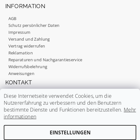
INFORMATION
AGB
Schutz persönlicher Daten
Impressum
Versand und Zahlung
Vertrag widerrufen
Mit dem Absenden Ihrer Bewertung stimmen Sie
Reklamation
unseren
Datenschutzbestimmungen
zu.
Reparaturen und Nachgarantieservice
Widerrufsbelehrung
Anweisungen
KONTAKT
Mo. - Fr.: 09:00 - 17:00
Diese Internetseite verwendet Cookies, um die
Nutzererfahrung zu verbessern und den Benutzern
info
@
noaton.de
bestimmte Dienste und Funktionen bereitzustellen.
Mehr
informationen
|
|
|
Noaton.cz
Noaton.es
Gavri.cz
Gavri.es
EINSTELLUNGEN
Cookie-Einstellungen ändern
2026 ©
Noaton
, alle Rechte vorbehalten.