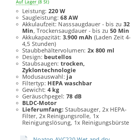
Auf Lager
(8 St)
Leistung:
220 W
Saugleistung:
68 AW
Akkulaufzeit: Nasssaugdauer - bis zu
32
Min
, Trockensaugdauer - bis zu
50 Min
Akkukapazität:
3.900 mAh
(Laden Zeit 4-
4,5 Stunden)
Staubbehältervolumen:
2x 800 ml
Design:
beutellos
Staubsaugen:
trocken,
Zyklontechnologie
Modusauswahl:
ja
Filtertyp:
HEPA waschbar
Gewicht:
4 kg
Geräuschpegel:
78 dB
BLDC-Motor
Lieferumfang:
Staubsauger, 2x HEPA-
Filter, 2x Reinigungsrolle, 1x
Reinigungslösung, 1x Reinigungsbürste
Noaton AVC220 Wet and dry