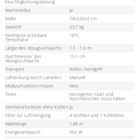
Feuchtigkeitsregulierung
Nachtmodus
Ja
Maße
74x32x32 cm
Gewicht
23,7 kg
Niedrigste erzielbare
16°C
Temperatur
Länge des Abzugsschlauchs
1,5 - 1,6 m
Durchmesser des
15,1 cm
Abzugsschlauchs
Transport
Rollen, Handgriff
Luftlenkung durch Lamellen
Manuell
Modus/Funktion Heizen
Nein
Timer
Verzögerter Start und
Automatisches Ausschalten
Ventilatorfunktion ohne Kühlen
Ja
Filter zur Luftreinigung
4 Vorfilter und 1 Kohlefilter
Kabellänge
1,88 m
Energieverbrauch
950 W