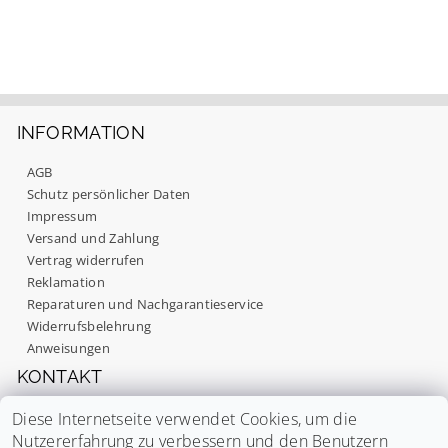
INFORMATION
AGB
Schutz persönlicher Daten
Impressum
Versand und Zahlung
Vertrag widerrufen
Mit dem Absenden Ihrer Bewertung stimmen Sie
Reklamation
unseren
Datenschutzbestimmungen
zu.
Reparaturen und Nachgarantieservice
Widerrufsbelehrung
Anweisungen
KONTAKT
Mo. - Fr.: 09:00 - 17:00
Diese Internetseite verwendet Cookies, um die
Nutzererfahrung zu verbessern und den Benutzern
info
@
noaton.de