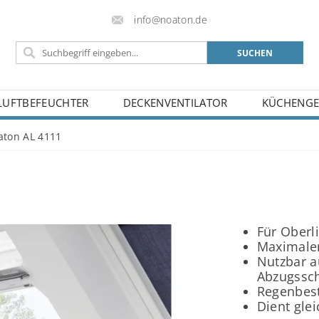
info@noaton.de
LUFTBEFEUCHTER
DECKENVENTILATOR
KÜCHENGE
BELEHRUNG
BLOG
KONTAKT
aton AL 4111
Für Oberl
Maximale
Nutzbar a
Abzugssc
Regenbes
Dient glei