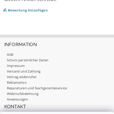
Bewertung hinzufügen
INFORMATION
AGB
Schutz persönlicher Daten
Impressum
Versand und Zahlung
Vertrag widerrufen
Reklamation
Reparaturen und Nachgarantieservice
Mit dem Absenden Ihrer Bewertung stimmen Sie
unseren
Datenschutzbestimmungen
zu.
Widerrufsbelehrung
Anweisungen
KONTAKT